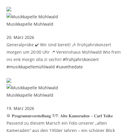
Musikkapelle Mühlwald
20. März 2026
Generalprobe ✔️ Wir sind bereit! 🎶 Frühjahrskonzert
morgen um 20:00 Uhr 📍 Vereinshaus Mühlwald Wio frein
ins enk morgn olla zi sechn!
#frühjahrskonzert
#musikkapellemühlwald
#savethedate
Musikkapelle Mühlwald
19. März 2026
🥁 𝐏𝐫𝐨𝐠𝐫𝐚𝐦𝐦𝐯𝐨𝐫𝐬𝐭𝐞𝐥𝐥𝐮𝐧𝐠 𝟕/𝟕: 𝐀𝐥𝐭𝐞 𝐊𝐚𝐦𝐞𝐫𝐚𝐝𝐞𝐧 – 𝐂𝐚𝐫𝐥 𝐓𝐞𝐢𝐤𝐞
Passend zu diesem Marsch ein Foto unserer „alten
Kameraden“ aus den 1950er Jahren – ein schöner Blick