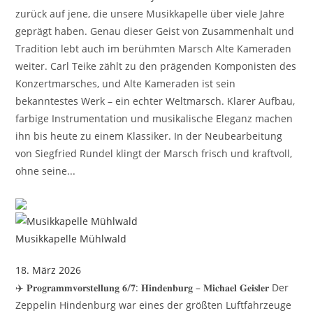
zurück auf jene, die unsere Musikkapelle über viele Jahre
geprägt haben. Genau dieser Geist von Zusammenhalt und
Tradition lebt auch im berühmten Marsch Alte Kameraden
weiter. Carl Teike zählt zu den prägenden Komponisten des
Konzertmarsches, und Alte Kameraden ist sein
bekanntestes Werk – ein echter Weltmarsch. Klarer Aufbau,
farbige Instrumentation und musikalische Eleganz machen
ihn bis heute zu einem Klassiker. In der Neubearbeitung
von Siegfried Rundel klingt der Marsch frisch und kraftvoll,
ohne seine...
Musikkapelle Mühlwald
18. März 2026
✈️ 𝐏𝐫𝐨𝐠𝐫𝐚𝐦𝐦𝐯𝐨𝐫𝐬𝐭𝐞𝐥𝐥𝐮𝐧𝐠 𝟔/𝟕: 𝐇𝐢𝐧𝐝𝐞𝐧𝐛𝐮𝐫𝐠 – 𝐌𝐢𝐜𝐡𝐚𝐞𝐥 𝐆𝐞𝐢𝐬𝐥𝐞𝐫 Der
Zeppelin Hindenburg war eines der größten Luftfahrzeuge