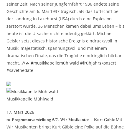
seiner Zeit. Nach seiner Jungfernfahrt 1936 endete seine
Geschichte am 6. Mai 1937 tragisch, als das Luftschiff bei
der Landung in Lakehurst (USA) durch eine Explosion
zerstört wurde. 36 Menschen kamen dabei ums Leben – bis
heute ist die Ursache nicht eindeutig geklärt. Michael
Geisler setzt dieses historische Ereignis eindrucksvoll in
Musik: majestätisch, spannungsvoll und mit einem
dramatischen Finale, das die Tragödie eindringlich hörbar
macht. 🎶🔥
#musikkapellemühlwald
#frühjahrskonzert
#savethedate
Musikkapelle Mühlwald
17. März 2026
🎺 𝐏𝐫𝐨𝐠𝐫𝐚𝐦𝐦𝐯𝐨𝐫𝐬𝐭𝐞𝐥𝐥𝐮𝐧𝐠 𝟓/𝟕: 𝐖𝐢𝐫 𝐌𝐮𝐬𝐢𝐤𝐚𝐧𝐭𝐞𝐧 – 𝐊𝐮𝐫𝐭 𝐆𝐚̈𝐛𝐥𝐞 Mit
Wir Musikanten bringt Kurt Gäble eine Polka auf die Bühne,