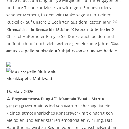
kurze Pause, um langjährige Mitglieder für ihr Engagement
und ihre Treue zur Musik zu würdigen. Ein besonders
schöner Moment, in dem wir Danke sagen! Ein kleiner
Rückblick auf unsere 2 Geehrten aus dem letzten Jahr: 🥉
𝐄𝐡𝐫𝐞𝐧𝐳𝐞𝐢𝐜𝐡𝐞𝐧 𝐢𝐧 𝐁𝐫𝐨𝐧𝐳𝐞 𝐟𝐮̈𝐫 𝟏𝟓 𝐉𝐚𝐡𝐫𝐞 🎖️ Fabian Unterkofler 🎖️
Christof Außerhofer Ein großes Danke euch beiden und
hoffentlich auf noch viele weitere gemeinsame Jahre! 🥰🙏
#musikkapellemühlwald
#frühjahrskonzert
#savethedate
Musikkapelle Mühlwald
15. März 2026
⛰️ 𝐏𝐫𝐨𝐠𝐫𝐚𝐦𝐦𝐯𝐨𝐫𝐬𝐭𝐞𝐥𝐥𝐮𝐧𝐠 𝟒/𝟕: 𝐌𝐨𝐮𝐧𝐭𝐚𝐢𝐧 𝐖𝐢𝐧𝐝 – 𝐌𝐚𝐫𝐭𝐢𝐧
𝐒𝐜𝐡𝐚𝐫𝐧𝐚𝐠𝐥 Mountain Wind von Martin Scharnagl ist ein
kleines, atmosphärisches Konzertwerk mit eingängigen
Melodien und einer starken emotionalen Wirkung. Das
Hauptthema wird zu Beginn vorgestellt, anschließend mit