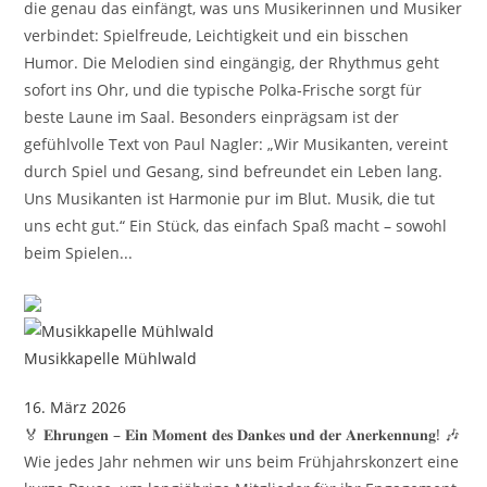
die genau das einfängt, was uns Musikerinnen und Musiker
verbindet: Spielfreude, Leichtigkeit und ein bisschen
Humor. Die Melodien sind eingängig, der Rhythmus geht
sofort ins Ohr, und die typische Polka‑Frische sorgt für
beste Laune im Saal. Besonders einprägsam ist der
gefühlvolle Text von Paul Nagler: „Wir Musikanten, vereint
durch Spiel und Gesang, sind befreundet ein Leben lang.
Uns Musikanten ist Harmonie pur im Blut. Musik, die tut
uns echt gut.“ Ein Stück, das einfach Spaß macht – sowohl
beim Spielen...
Musikkapelle Mühlwald
16. März 2026
🏅 𝐄𝐡𝐫𝐮𝐧𝐠𝐞𝐧 – 𝐄𝐢𝐧 𝐌𝐨𝐦𝐞𝐧𝐭 𝐝𝐞𝐬 𝐃𝐚𝐧𝐤𝐞𝐬 𝐮𝐧𝐝 𝐝𝐞𝐫 𝐀𝐧𝐞𝐫𝐤𝐞𝐧𝐧𝐮𝐧𝐠! 🎶
Wie jedes Jahr nehmen wir uns beim Frühjahrskonzert eine